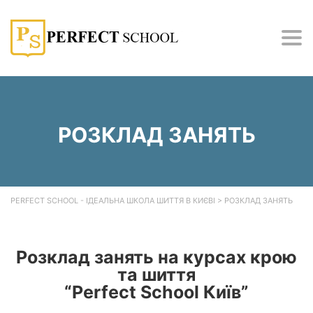
Tog
nav
РОЗКЛАД ЗАНЯТЬ
PERFECT SCHOOL - ІДЕАЛЬНА ШКОЛА ШИТТЯ В КИЄВІ
>
РОЗКЛАД ЗАНЯТЬ
Розклад занять на курсах крою
та шиття
“Perfect School Київ”