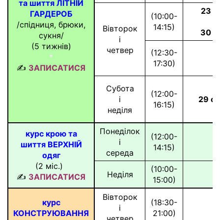
та шиття ЛІТНІЙ
23 л
ГАРДЕРОБ
(10:00-
і
/спідниця, брюки,
14:15)
Вівторок
30 л
сукня/
і
(5 тижнів)
четвер
(12:30-
*
17:30)
✍
ЗАПИСАТИСЯ
Субота
(12:00-
і
29 с
16:15)
неділя
Понеділок
курс крою та
(12:00-
і
шиття ВЕРХНІЙ
14:15)
середа
одяг
(2 міс.)
*
(10:00-
Неділя
✍
ЗАПИСАТИСЯ
15:00)
Вівторок
курс
(18:30-
і
КОНСТРУЮВАННЯ
21:00)
четвер