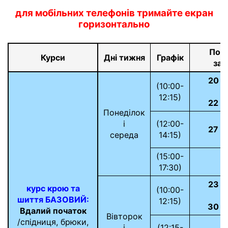
для мобільних телефонів тримайте екран
горизонтально
Поч
Курси
Дні тижня
Графік
зан
20 л
(10:00-
і
12:15)
22 л
Понеділок
і
(12:00-
27 л
середа
14:15)
(15:00-
17:30)
23 л
курс крою та
(10:00-
і
шиття БАЗОВИЙ:
12:15)
30 л
Вдалий початок
Вівторок
/спідниця, брюки,
і
(12:15-