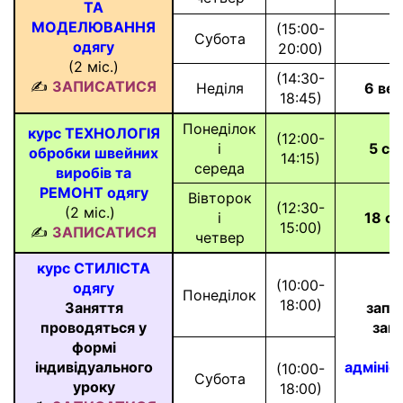
ТА
МОДЕЛЮВАННЯ
(15:00-
Субота
одягу
20:00)
(2 міс.)
(14:30-
✍
ЗАПИСАТИСЯ
Неділя
6 ве
18:45)
Понеділок
курс ТЕХНОЛОГІЯ
(12:00-
і
5 се
обробки швейних
14:15)
середа
виробів та
РЕМОНТ одягу
Вівторок
(12:30-
(2 міс.)
*
і
18 с
15:00)
✍
ЗАПИСАТИСЯ
четвер
курс СТИЛІСТА
(10:00-
одягу
Понеділок
18:00)
Заняття
запи
проводяться у
зан
формі
індивідуального
адмініс
(10:00-
Субота
уроку
18:00)