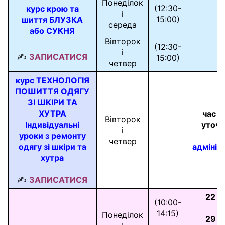
Понеділок
(12:30-
курс крою та
і
15:00)
шиття БЛУЗКА
середа
або СУКНЯ
Вівторок
(12:30-
і
✍
ЗАПИСАТИСЯ
15:00)
четвер
курс ТЕХНОЛОГІЯ
ПОШИТТЯ ОДЯГУ
ЗІ ШКІРИ ТА
ХУТРА
час з
Вівторок
Індивідуальні
уточ
і
уроки з ремонту
четвер
одягу зі шкіри та
адмініс
хутра
✍
ЗАПИСАТИСЯ
22 л
(10:00-
і
14:15)
Понеділок
29 л