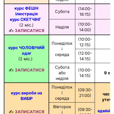
курс ФЕШН
(14:00-
Субота
ілюстрація
16:15)
курс СКЕТЧІНГ
*
(10:00-
(2 міс.)
Неділя
14:00)
✍
ЗАПИСАТИСЯ
(10:00-
Понеділок
12:15)
курс ЧОЛОВІЧИЙ
і
одяг
(12:00-
середа
(2 міс.)
*
14:15)
Субота
✍
ЗАПИСАТИСЯ
(10:00-
або
9 се
14:15)
неділя
Понеділок
(09:30-
і
курс вироби на
час з
21:00)
середа
ВИБІР
уточ
Вівторок
(09:30-
адмініс
✍
ЗАПИСАТИСЯ
і