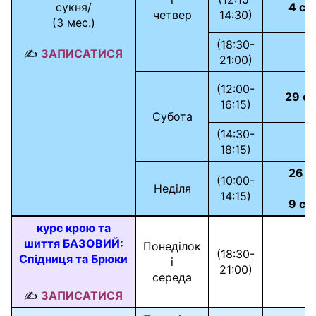
сукня/
4 се
четвер
14:30)
(3 мес.)
*
(18:30-
✍
ЗАПИСАТИСЯ
21:00)
(12:00-
29 с
16:15)
Субота
(14:30-
18:15)
26 л
(10:00-
Неділя
і
14:15)
9 се
курс крою та
шиття БАЗОВИЙ:
Понеділок
(18:30-
Спідниця та Брюки
і
21:00)
середа
✍
ЗАПИСАТИСЯ