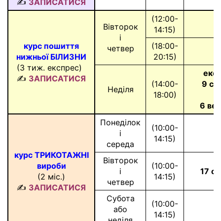
✍
ЗАПИСАТИСЯ
(12:00-
Вівторок
14:15)
і
курс пошиття
(18:00-
четвер
нижньої БІЛИЗНИ
20:15)
(3 тиж. експрес)
*
екс
✍
ЗАПИСАТИСЯ
(14:00-
9 се
Неділя
18:00)
і
6 ве
Понеділок
(10:00-
і
14:15)
середа
курс ТРИКОТАЖНІ
Вівторок
вироби
(10:00-
і
17 с
(2 міс.)
14:15)
четвер
✍
ЗАПИСАТИСЯ
Субота
(10:00-
або
14:15)
неділя