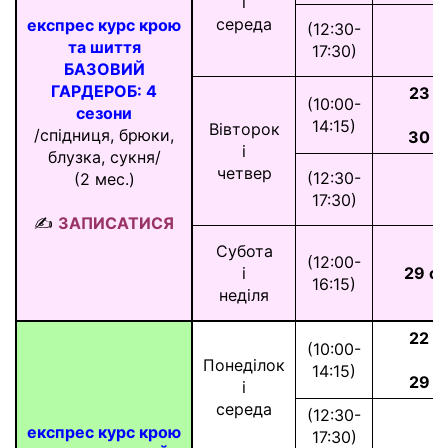
і
середа
експрес курс крою
(12:30-
та шиття
17:30)
БАЗОВИЙ
ГАРДЕРОБ: 4
23 л
(10:00-
сезони
і
14:15)
Вівторок
/спідниця, брюки,
30 л
і
блузка, сукня/
четвер
(12:30-
(2 мес.)
17:30)
*
✍
ЗАПИСАТИСЯ
Субота
(12:00-
і
29 с
16:15)
неділя
22 л
(10:00-
і
Понеділок
14:15)
29 л
і
середа
(12:30-
експрес курс крою
17:30)