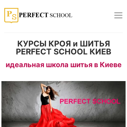
Tog
nav
КУРСЫ КРОЯ и ШИТЬЯ
PERFECT SCHOOL КИЕВ
идеальная школа шитья в Киеве